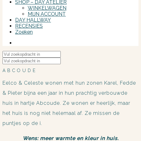
SHOP – DAY ATELIER
WINKELWAGEN
MIJN ACCOUNT
DAY HALLWAY
RECENSIES
Zoeken
Instagram
Zoek
naar:
Zoek
naar:
ABCOUDE
Eelco & Celeste wonen met hun zonen Karel, Fedde
& Pieter bijna een jaar in hun prachtig verbouwde
huis in hartje Abcoude. Ze wonen er heerlijk, maar
het huis is nog niet helemaal af. Ze missen de
puntjes op de i.
Wens: meer warmte en kleur in huis.